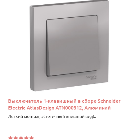
Выключатель 1-клавишный в сборе Schneider
Electric AtlasDesign ATN000312, Алюминий
Легкий монтаж, эстетичный внешний вид!..