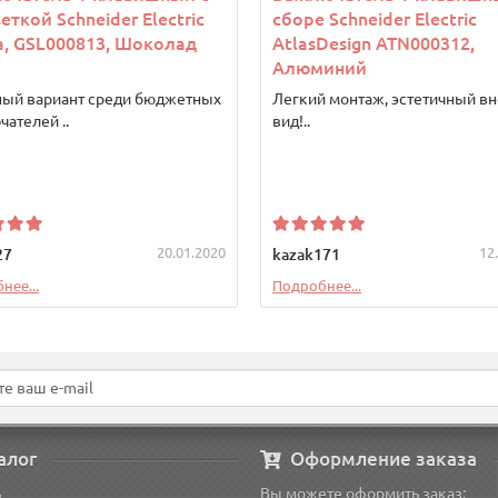
еткой Schneider Electric
сборе Schneider Electric
a, GSL000813, Шоколад
AtlasDesign ATN000312,
Алюминий
ный вариант среди бюджетных
Легкий монтаж, эстетичный в
ателей ..
вид!..
20.01.2020
12
27
kazak171
нее...
Подробнее...
алог
Оформление заказа
ь
Вы можете оформить заказ: