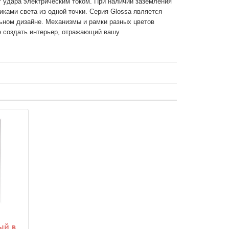
 удара электрическим током. При наличии заземления 
ами света из одной точки. Серия Glossa является 
ьном дизайне. Механизмы и рамки разных цветов 
 создать интерьер, отражающий вашу 
ый в