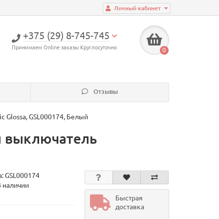
Личный кабинет
+375 (29) 8-745-745
Принимаем Online заказы Круглосуточно
0
Отзывы
c Glossa, GSL000174, Белый
й выключатель
а:
GSL000174
В наличии
Быстрая
доставка