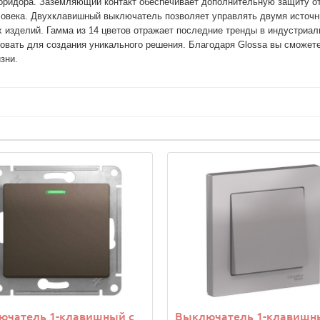
коридора. Заземляющий контакт обеспечивает дополнительную защиту от
овека. Двухклавишный выключатель позволяет управлять двумя источник
 изделий. Гамма из 14 цветов отражает последние тренды в индустриал
овать для создания уникального решения. Благодаря Glossa вы сможете
ючатель 1-клавишный с
Выключатель 1-клавишн