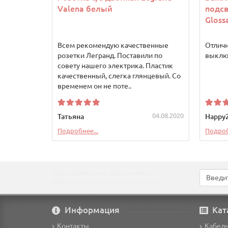
Valena белый
подсв
Gloss
Всем рекомендую качественные
Отлич
розетки Легранд. Поставили по
выключ
совету нашего электрика. Пластик
качественный, слегка глянцевый. Со
временем он не поте..
04.08.2020
Татьяна
Happy
Подробнее...
Подроб
Подпишитесь на наши новости!
Новинки, скидки, предложения!
Информация
Кат
Контакты
Кабел