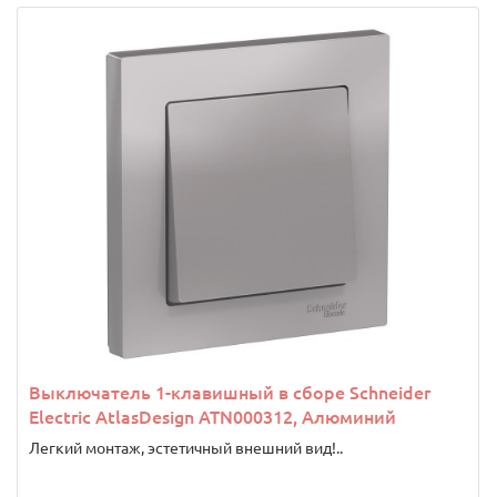
Выключатель 1-клавишный в сборе Schneider
Electric AtlasDesign ATN000312, Алюминий
Легкий монтаж, эстетичный внешний вид!..