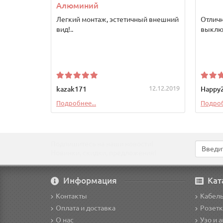
Алюминий
Легкий монтаж, эстетичный внешний
Отлич
вид!..
выключ
12.12.2019
kazak171
Happy
Подробнее...
Подроб
Подпишитесь на наши новости!
Новинки, скидки, предложения!
Информация
Кат
Контакты
Кабел
Оплата и доставка
Розетк
О нас
Узо и 