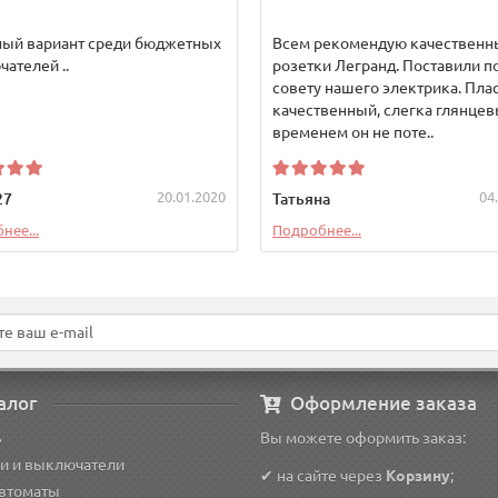
ный вариант среди бюджетных
Всем рекомендую качественн
ателей ..
розетки Легранд. Поставили п
совету нашего электрика. Пла
качественный, слегка глянцев
временем он не поте..
20.01.2020
04
27
Татьяна
нее...
Подробнее...
алог
Оформление заказа
ь
Вы можете оформить заказ:
и и выключатели
✔ на сайте через
Корзину
;
автоматы