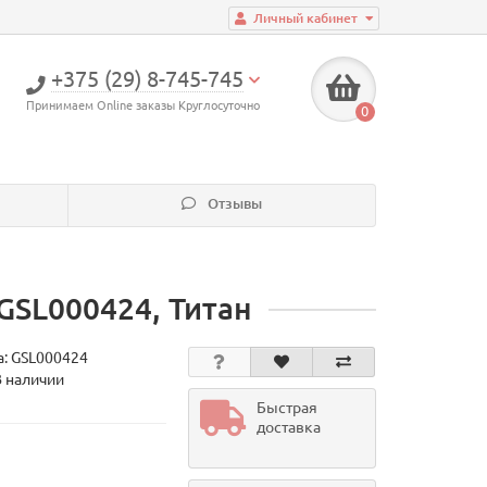
Личный кабинет
+375 (29) 8-745-745
Принимаем Online заказы Круглосуточно
0
Отзывы
 GSL000424, Титан
а:
GSL000424
В наличии
Быстрая
доставка