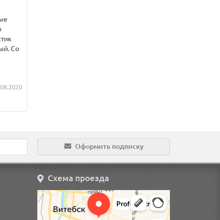
ые
о
стик
ый. Со
.08.2020
Оформить подписку
Схема проезда