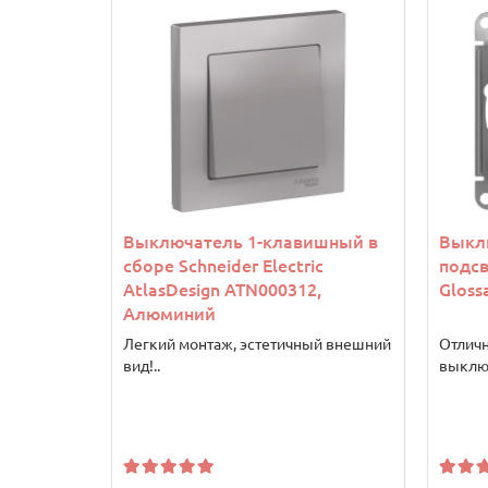
Выключатель 1-клавишный в
Выкл
сборе Schneider Electric
подсв
AtlasDesign ATN000312,
Gloss
Алюминий
Легкий монтаж, эстетичный внешний
Отлич
вид!..
выключ