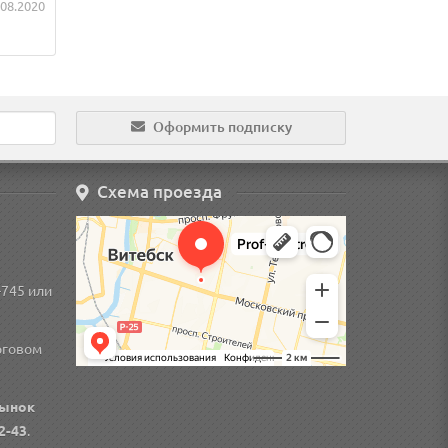
.08.2020
Оформить подписку
Схема проезда
-745
или
рговом
ынок
2-43
.