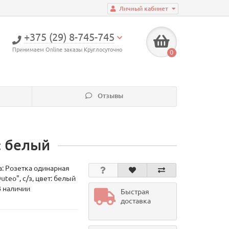
Личный кабинет
+375 (29) 8-745-745
Принимаем Online заказы Круглосуточно
0
Отзывы
: белый
а:
Розетка одинарная
uteo", с/з, цвет: белый
В наличии
Быстрая
доставка