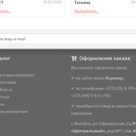
20.01.2020
04
27
Татьяна
нее...
Подробнее...
алог
Оформление заказа
ь
Вы можете оформить заказ:
и и выключатели
✔ на сайте через
Корзину
;
автоматы
✔ по телефонам
+375 (29) 8-745
 боксы
+375 (44) 5-935-745
;
й пол
ки
✔ приобрести товар в нашем то
ры измерения
павильоне
г. Витебск, ул. Офицерская, 2а,
Р
«Центральный»
, ряд №1, пав.
4