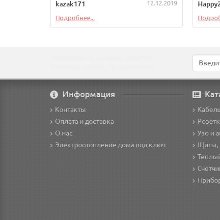
12.12.2019
kazak171
Happy
Подробнее...
Подроб
Подпишитесь на наши новости!
Новинки, скидки, предложения!
Информация
Кат
Контакты
Кабел
Оплата и доставка
Розетк
О нас
Узо и 
Электроотопление дома под ключ
Щиты,
Теплы
Счетчи
Прибо