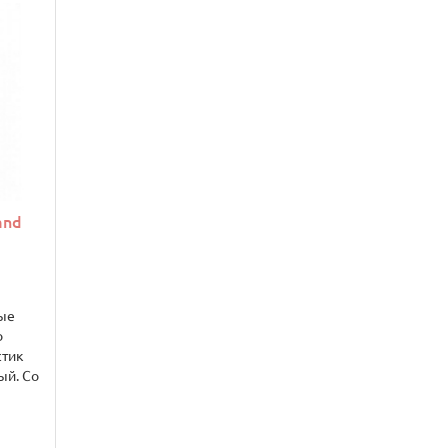
and
ые
о
стик
ый. Со