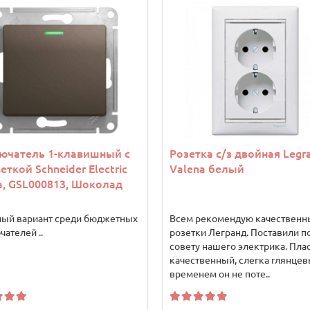
ючатель 1-клавишный с
Розетка с/з двойная Legr
еткой Schneider Electric
Valena белый
a, GSL000813, Шоколад
ный вариант среди бюджетных
Всем рекомендую качественн
ателей ..
розетки Легранд. Поставили п
совету нашего электрика. Пла
качественный, слегка глянцев
временем он не поте..