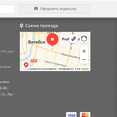
Оформить подписку
Схема проезда
-745
или
рговом
ынок
2-43
.
-Вс,
Пн -