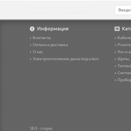
Подпишитесь на наши новости!
Новинки, скидки, предложения!
Информация
Кат
Контакты
Кабел
Оплата и доставка
Розетк
О нас
Узо и 
Электроотопление дома под ключ
Щиты,
Теплы
Счетчи
Прибо
SEO -
cropas