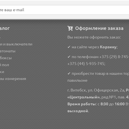
алог
Оформление заказа
ь
Вы можете оформить заказ:
и и выключатели
✔ на сайте через
Корзину
;
автоматы
✔ по телефонам
+375 (29) 8-745
 боксы
+375 (44) 5-935-745
;
й пол
ки
✔ приобрести товар в нашем то
ры измерения
павильоне
г. Витебск, ул. Офицерская, 2а,
Р
«Центральный»
, ряд №1, пав.
4
Время работы
: с
8:30
до
16:00
Вт
выходной
.