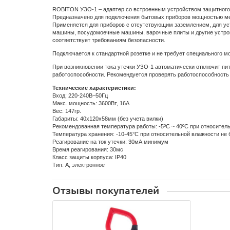
ROBITON УЗО-1 – адаптер со встроенным устройством защитного
Предназначено для подключения бытовых приборов мощностью ме
Применяется для приборов с отсутствующим заземлением, для уст
машины, посудомоечные машины, варочные плиты и другие устройс
соответствует требованиям безопасности.
Подключается к стандартной розетке и не требует специального м
При возникновении тока утечки УЗО-1 автоматически отключит пит
работоспособности. Рекомендуется проверять работоспособность
Технические характеристики:
Вход: 220-240В~50Гц
Макс. мощность: 3600Вт, 16А
Вес: 147гр.
Габариты: 40х120х58мм (без учета вилки)
Рекомендованная температура работы: -5ºС ~ 40ºС при относител
Температура хранения: -10-45°С при относительной влажности не
Реагирование на ток утечки: 30мА минимум
Время реагирования: 30мс
Класс защиты корпуса: IP40
Тип: А, электронное
Отзывы покупателей