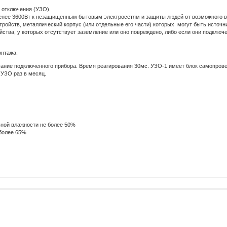
 отключения (УЗО).
нее 3600Вт к незащищенным бытовым электросетям и защиты людей от возможного во
ройств, металлический корпус (или отдельные его части) которых могут быть источ
тва, у которых отсутствует заземление или оно повреждено, либо если они подключен
онтажа.
ание подключенного прибора. Время реагирования 30мс. УЗО-1 имеет блок самопровер
 УЗО раз в месяц.
ьной влажности не более 50%
 более 65%