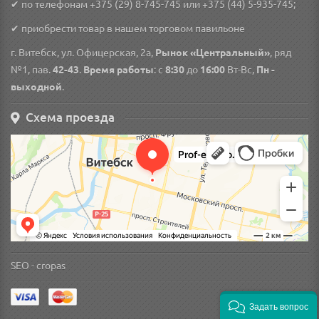
✔ по телефонам
+375 (29) 8-745-745
или
+375 (44) 5-935-745
;
✔ приобрести товар в нашем торговом павильоне
г. Витебск, ул. Офицерская, 2а,
Рынок «Центральный»
, ряд
№1, пав.
42-43
.
Время работы
: с
8:30
до
16:00
Вт-Вс,
Пн -
выходной
.
Схема проезда
SEO -
cropas
Задать вопрос