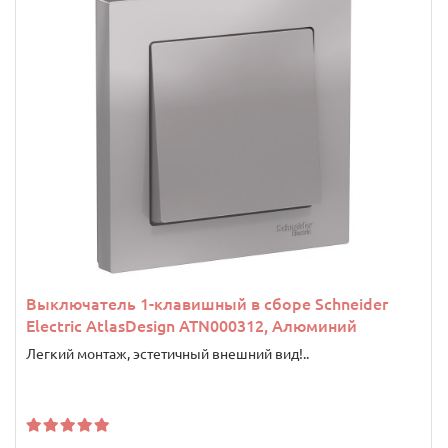
Выключатель 1-клавишный в сборе Schneider
Electric AtlasDesign ATN000312, Алюминий
Легкий монтаж, эстетичный внешний вид!..