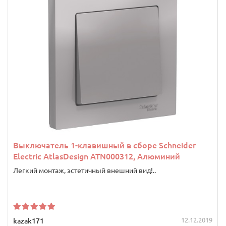
Выключатель 1-клавишный в сборе Schneider
Electric AtlasDesign ATN000312, Алюминий
Легкий монтаж, эстетичный внешний вид!..
12.12.2019
kazak171