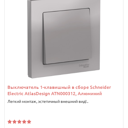
Выключатель 1-клавишный в сборе Schneider
Electric AtlasDesign ATN000312, Алюминий
Легкий монтаж, эстетичный внешний вид!..