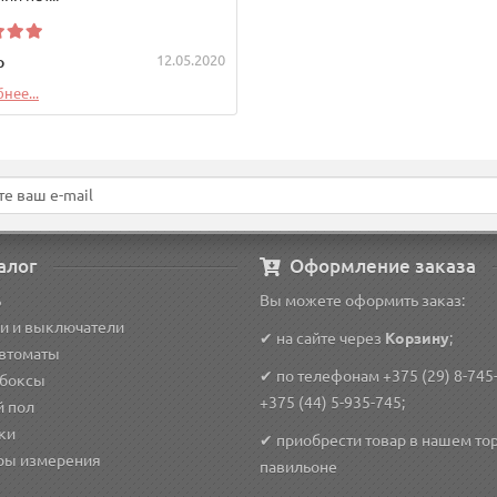
12.05.2020
р
нее...
алог
Оформление заказа
ь
Вы можете оформить заказ:
и и выключатели
✔ на сайте через
Корзину
;
автоматы
✔ по телефонам
+375 (29) 8-745
 боксы
+375 (44) 5-935-745
;
й пол
ки
✔ приобрести товар в нашем то
ры измерения
павильоне