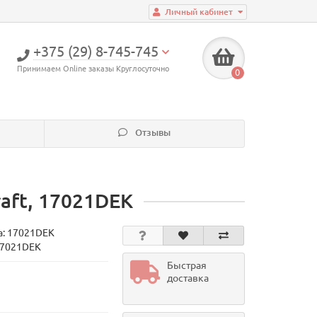
Личный кабинет
+375 (29) 8-745-745
Принимаем Online заказы Круглосуточно
0
Отзывы
raft, 17021DEK
а:
17021DEK
17021DEK
Быстрая
доставка