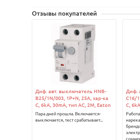
Отзывы покупателей
Диф. авт. выключатель HNB-
Диф. 
B25/1N/003, 1P+N, 25A, хар-ка
C16/1
C, 6kA, 30mA, тип АC, 2M, Eaton
C, 6k
Пара дней прошла. Включается-
Работа
выключается, тест срабатывает...
нарека
брендо
элект
сомнен