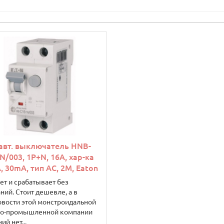
авт. выключатель HNB-
N/003, 1P+N, 16A, хар-ка
A, 30mA, тип АC, 2M, Eaton
ет и срабатывает без
ний. Стоит дешевле, а в
вости этой монстроидальной
ро-промышленной компании
ий нет...