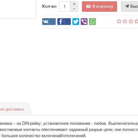
В корзину
Быс
Кол-во
ия доставки
ановка – на DIN-рейку; установочное положение - любое. Выключатели-
мостиковые контакты обеспечивают надежный разрыв цепи; они полност
т большое количество включений/отключений.