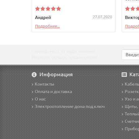
27.07.2020
Андрей
Викто
Подробнее...
Подроб
Подпишитесь на наши новости!
Новинки, скидки, предложения!
Информация
Кат
Контакты
Кабел
Оплата и доставка
Розетк
О нас
Узо и 
Электроотопление дома под ключ
Щиты,
Теплы
Счетчи
Прибо