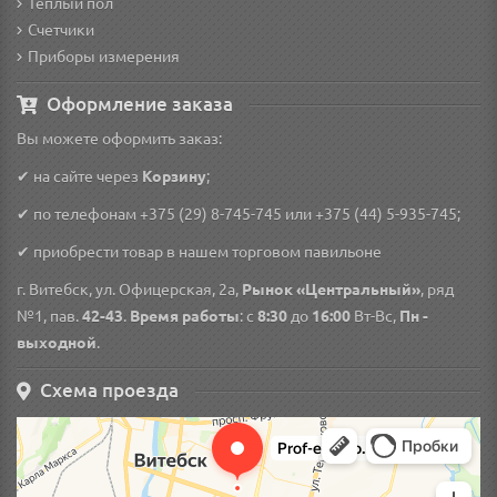
Теплый пол
Счетчики
Приборы измерения
Оформление заказа
Вы можете оформить заказ:
✔ на сайте через
Корзину
;
✔ по телефонам
+375 (29) 8-745-745
или
+375 (44) 5-935-745
;
✔ приобрести товар в нашем торговом павильоне
г. Витебск, ул. Офицерская, 2а,
Рынок «Центральный»
, ряд
№1, пав.
42-43
.
Время работы
: с
8:30
до
16:00
Вт-Вс,
Пн -
выходной
.
Схема проезда