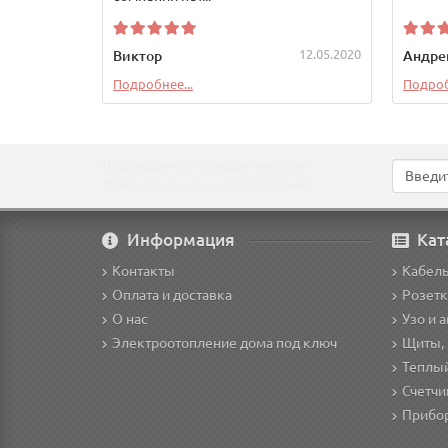
12.05.2020
Виктор
Андре
Подробнее...
Подроб
Подпишитесь на наши новости!
Новинки, скидки, предложения!
Информация
Кат
Контакты
Кабел
Оплата и доставка
Розетк
О нас
Узо и 
Электроотопление дома под ключ
Щиты,
Теплы
Счетчи
Прибо