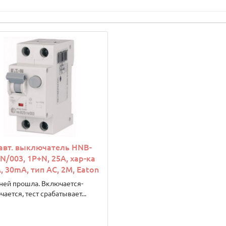
авт. выключатель HNB-
N/003, 1P+N, 25A, хар-ка
A, 30mA, тип АC, 2M, Eaton
ней прошла. Включается-
ается, тест срабатывает...