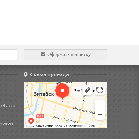
Оформить подписку
Схема проезда
-745
или
рговом