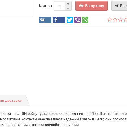
В корзину
Быс
Кол-во
ия доставки
ановка – на DIN-рейку; установочное положение - любое. Выключатели-
мостиковые контакты обеспечивают надежный разрыв цепи; они полност
т большое количество включений/отключений.