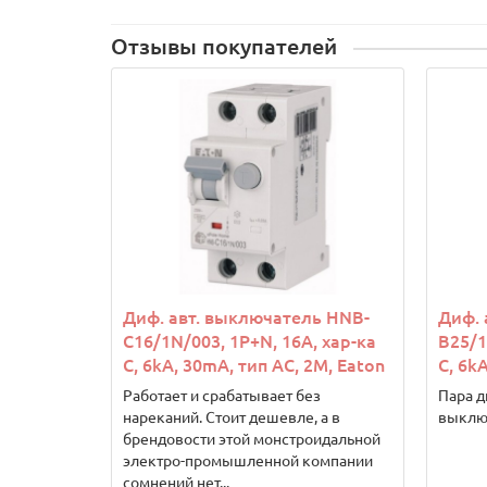
Отзывы покупателей
Диф. авт. выключатель HNB-
Диф. 
C16/1N/003, 1P+N, 16A, хар-ка
B25/1
C, 6kA, 30mA, тип АC, 2M, Eaton
C, 6k
Работает и срабатывает без
Пара д
нареканий. Стоит дешевле, а в
выключ
брендовости этой монстроидальной
электро-промышленной компании
сомнений нет...